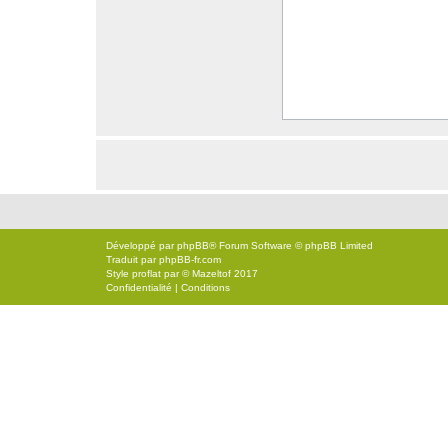
Développé par
phpBB
® Forum Software © phpBB Limited
Traduit par
phpBB-fr.com
Style
proflat
par ©
Mazeltof
2017
Confidentialité
|
Conditions