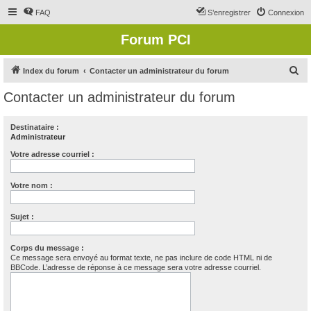
FAQ
S’enregistrer
Connexion
Forum PCI
R
Index du forum
Contacter un administrateur du forum
e
Contacter un administrateur du forum
c
h
Destinataire :
Administrateur
e
r
Votre adresse courriel :
c
Votre nom :
h
e
Sujet :
r
Corps du message :
Ce message sera envoyé au format texte, ne pas inclure de code HTML ni de
BBCode. L’adresse de réponse à ce message sera votre adresse courriel.