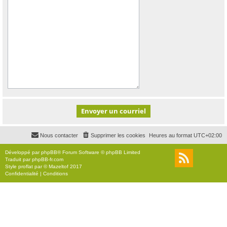
Nous contacter
Supprimer les cookies
Heures au format
UTC+02:00
Développé par
phpBB
® Forum Software © phpBB Limited
Traduit par
phpBB-fr.com
Style
proflat
par ©
Mazeltof
2017
Confidentialité
|
Conditions