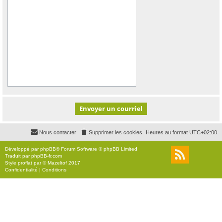
Nous contacter
Supprimer les cookies
Heures au format
UTC+02:00
Développé par
phpBB
® Forum Software © phpBB Limited
Traduit par
phpBB-fr.com
Style
proflat
par ©
Mazeltof
2017
Confidentialité
|
Conditions