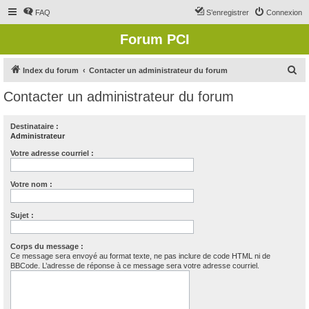
FAQ
S’enregistrer
Connexion
Forum PCI
R
Index du forum
Contacter un administrateur du forum
e
Contacter un administrateur du forum
c
h
Destinataire :
Administrateur
e
r
Votre adresse courriel :
c
Votre nom :
h
e
Sujet :
r
Corps du message :
Ce message sera envoyé au format texte, ne pas inclure de code HTML ni de
BBCode. L’adresse de réponse à ce message sera votre adresse courriel.