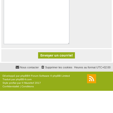
Nous contacter
Supprimer les cookies
Heures au format
UTC+02:00
Développé par
phpBB
® Forum Software © phpBB Limited
Traduit par
phpBB-fr.com
Style
proflat
par ©
Mazeltof
2017
Confidentialité
|
Conditions