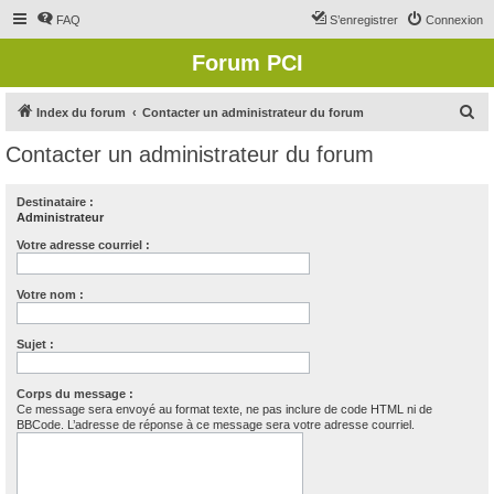
FAQ
S’enregistrer
Connexion
Forum PCI
R
Index du forum
Contacter un administrateur du forum
e
Contacter un administrateur du forum
c
h
Destinataire :
Administrateur
e
r
Votre adresse courriel :
c
Votre nom :
h
e
Sujet :
r
Corps du message :
Ce message sera envoyé au format texte, ne pas inclure de code HTML ni de
BBCode. L’adresse de réponse à ce message sera votre adresse courriel.