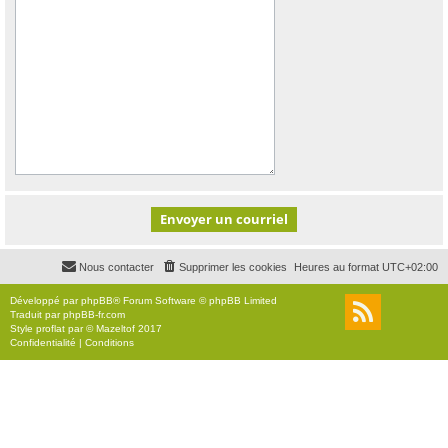
Nous contacter
Supprimer les cookies
Heures au format
UTC+02:00
Développé par
phpBB
® Forum Software © phpBB Limited
Traduit par
phpBB-fr.com
Style
proflat
par ©
Mazeltof
2017
Confidentialité
|
Conditions