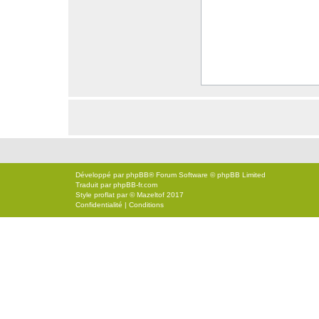
Développé par
phpBB
® Forum Software © phpBB Limited
Traduit par
phpBB-fr.com
Style
proflat
par ©
Mazeltof
2017
Confidentialité
|
Conditions