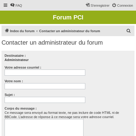
FAQ
S’enregistrer
Connexion
Forum PCI
R
Index du forum
Contacter un administrateur du forum
e
Contacter un administrateur du forum
c
h
Destinataire :
Administrateur
e
r
Votre adresse courriel :
c
Votre nom :
h
e
Sujet :
r
Corps du message :
Ce message sera envoyé au format texte, ne pas inclure de code HTML ni de
BBCode. L’adresse de réponse à ce message sera votre adresse courriel.