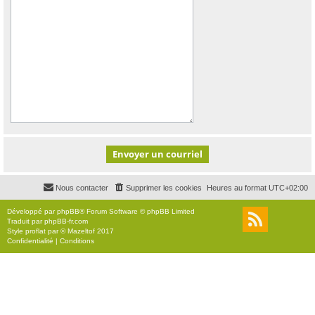
Nous contacter
Supprimer les cookies
Heures au format
UTC+02:00
Développé par
phpBB
® Forum Software © phpBB Limited
Traduit par
phpBB-fr.com
Style
proflat
par ©
Mazeltof
2017
Confidentialité
|
Conditions