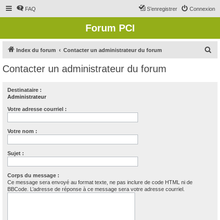
FAQ
S’enregistrer
Connexion
Forum PCI
R
Index du forum
Contacter un administrateur du forum
e
Contacter un administrateur du forum
c
h
Destinataire :
Administrateur
e
r
Votre adresse courriel :
c
Votre nom :
h
e
Sujet :
r
Corps du message :
Ce message sera envoyé au format texte, ne pas inclure de code HTML ni de
BBCode. L’adresse de réponse à ce message sera votre adresse courriel.