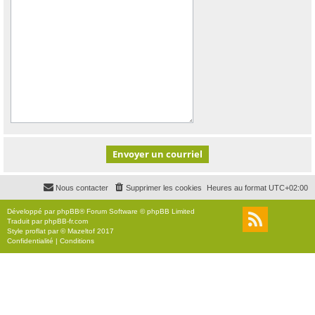
Nous contacter
Supprimer les cookies
Heures au format
UTC+02:00
Développé par
phpBB
® Forum Software © phpBB Limited
Traduit par
phpBB-fr.com
Style
proflat
par ©
Mazeltof
2017
Confidentialité
|
Conditions