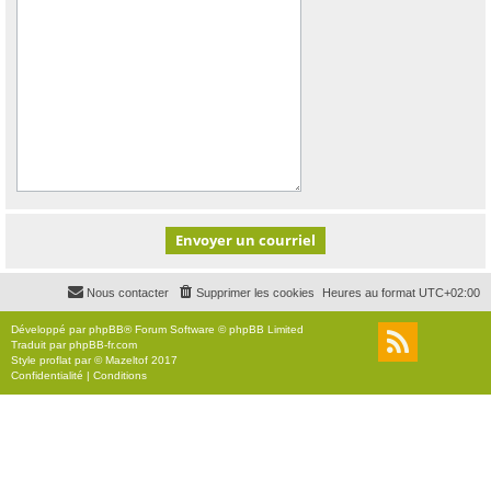
Nous contacter
Supprimer les cookies
Heures au format
UTC+02:00
Développé par
phpBB
® Forum Software © phpBB Limited
Traduit par
phpBB-fr.com
Style
proflat
par ©
Mazeltof
2017
Confidentialité
|
Conditions