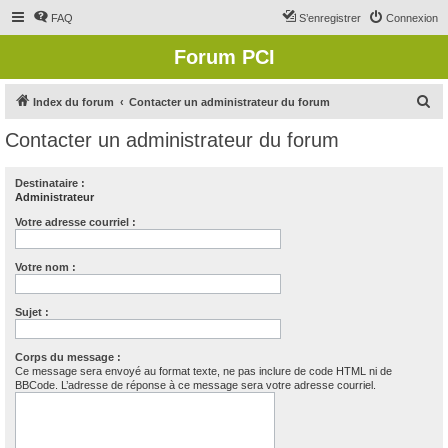
FAQ
S’enregistrer
Connexion
Forum PCI
R
Index du forum
Contacter un administrateur du forum
e
Contacter un administrateur du forum
c
h
Destinataire :
Administrateur
e
r
Votre adresse courriel :
c
Votre nom :
h
e
Sujet :
r
Corps du message :
Ce message sera envoyé au format texte, ne pas inclure de code HTML ni de
BBCode. L’adresse de réponse à ce message sera votre adresse courriel.