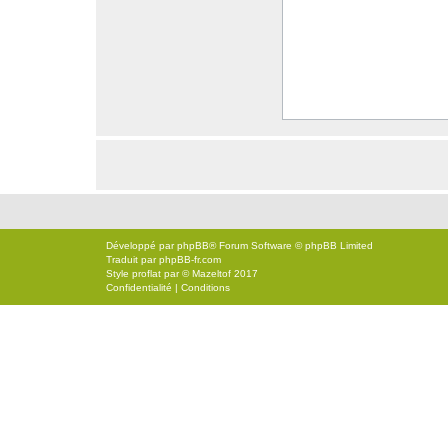
Développé par
phpBB
® Forum Software © phpBB Limited
Traduit par
phpBB-fr.com
Style
proflat
par ©
Mazeltof
2017
Confidentialité
|
Conditions