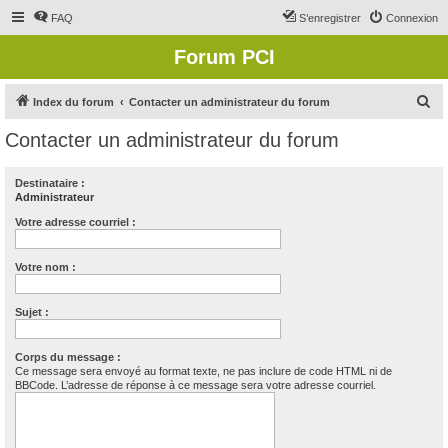
FAQ
S’enregistrer
Connexion
Forum PCI
R
Index du forum
Contacter un administrateur du forum
e
Contacter un administrateur du forum
c
h
Destinataire :
Administrateur
e
r
Votre adresse courriel :
c
Votre nom :
h
e
Sujet :
r
Corps du message :
Ce message sera envoyé au format texte, ne pas inclure de code HTML ni de
BBCode. L’adresse de réponse à ce message sera votre adresse courriel.