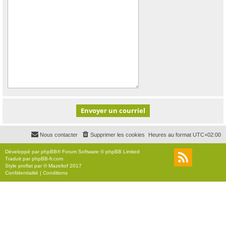
Nous contacter
Supprimer les cookies
Heures au format
UTC+02:00
Développé par
phpBB
® Forum Software © phpBB Limited
Traduit par
phpBB-fr.com
Style
proflat
par ©
Mazeltof
2017
Confidentialité
|
Conditions