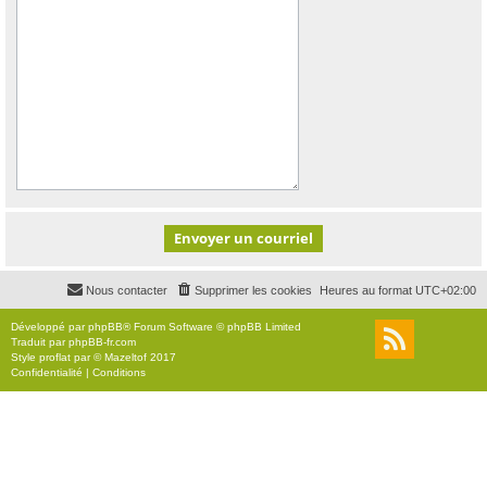
Nous contacter
Supprimer les cookies
Heures au format
UTC+02:00
Développé par
phpBB
® Forum Software © phpBB Limited
Traduit par
phpBB-fr.com
Style
proflat
par ©
Mazeltof
2017
Confidentialité
|
Conditions