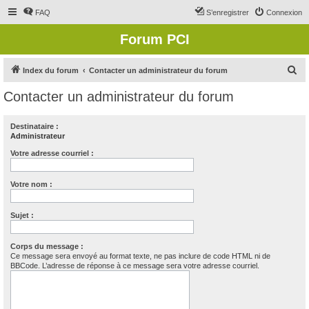
FAQ
S’enregistrer
Connexion
Forum PCI
R
Index du forum
Contacter un administrateur du forum
e
Contacter un administrateur du forum
c
h
Destinataire :
Administrateur
e
r
Votre adresse courriel :
c
Votre nom :
h
e
Sujet :
r
Corps du message :
Ce message sera envoyé au format texte, ne pas inclure de code HTML ni de
BBCode. L’adresse de réponse à ce message sera votre adresse courriel.