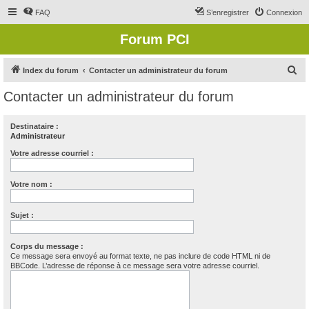
FAQ
S’enregistrer
Connexion
Forum PCI
R
Index du forum
Contacter un administrateur du forum
e
Contacter un administrateur du forum
c
h
Destinataire :
Administrateur
e
r
Votre adresse courriel :
c
Votre nom :
h
e
Sujet :
r
Corps du message :
Ce message sera envoyé au format texte, ne pas inclure de code HTML ni de
BBCode. L’adresse de réponse à ce message sera votre adresse courriel.