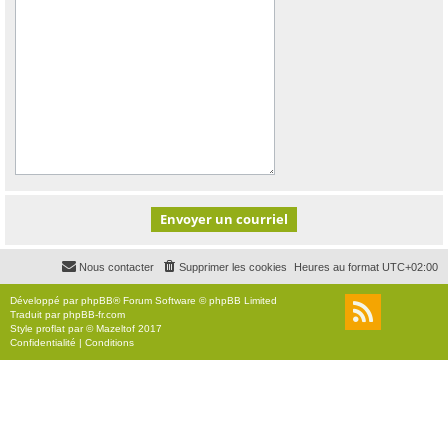
Nous contacter
Supprimer les cookies
Heures au format
UTC+02:00
Développé par
phpBB
® Forum Software © phpBB Limited
Traduit par
phpBB-fr.com
Style
proflat
par ©
Mazeltof
2017
Confidentialité
|
Conditions