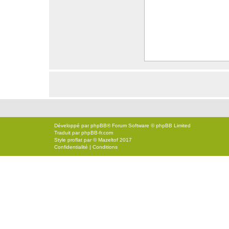
Développé par
phpBB
® Forum Software © phpBB Limited
Traduit par
phpBB-fr.com
Style
proflat
par ©
Mazeltof
2017
Confidentialité
|
Conditions