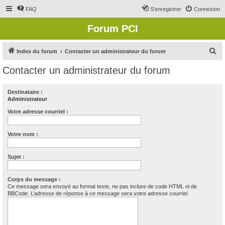
FAQ
S’enregistrer
Connexion
Forum PCI
R
Index du forum
Contacter un administrateur du forum
e
Contacter un administrateur du forum
c
h
Destinataire :
Administrateur
e
r
Votre adresse courriel :
c
Votre nom :
h
e
Sujet :
r
Corps du message :
Ce message sera envoyé au format texte, ne pas inclure de code HTML ni de
BBCode. L’adresse de réponse à ce message sera votre adresse courriel.