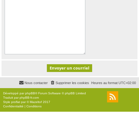
Nous contacter
Supprimer les cookies
Heures au format
UTC+02:00
Développé par
phpBB
® Forum Software © phpBB Limited
Traduit par
phpBB-fr.com
Style
proflat
par ©
Mazeltof
2017
Confidentialité
|
Conditions