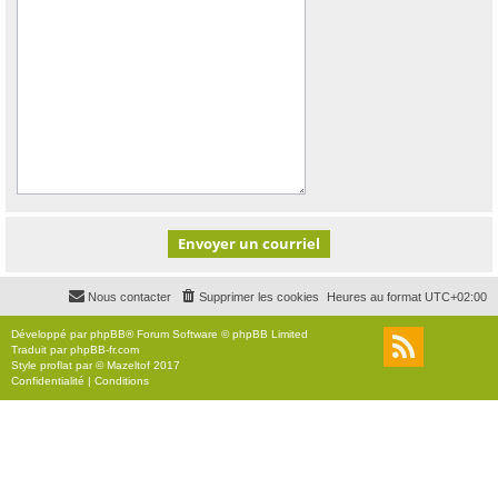
Nous contacter
Supprimer les cookies
Heures au format
UTC+02:00
Développé par
phpBB
® Forum Software © phpBB Limited
Traduit par
phpBB-fr.com
Style
proflat
par ©
Mazeltof
2017
Confidentialité
|
Conditions