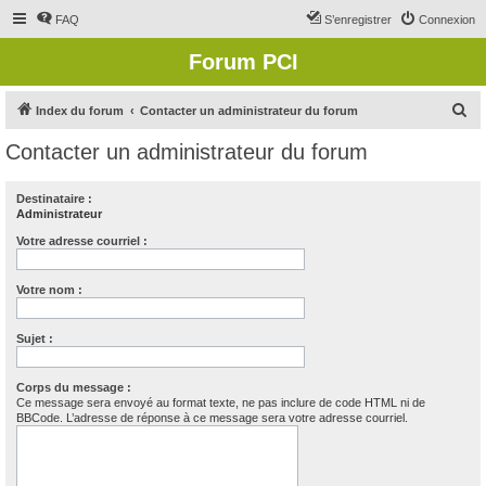
FAQ
S’enregistrer
Connexion
Forum PCI
R
Index du forum
Contacter un administrateur du forum
e
Contacter un administrateur du forum
c
h
Destinataire :
Administrateur
e
r
Votre adresse courriel :
c
Votre nom :
h
e
Sujet :
r
Corps du message :
Ce message sera envoyé au format texte, ne pas inclure de code HTML ni de
BBCode. L’adresse de réponse à ce message sera votre adresse courriel.