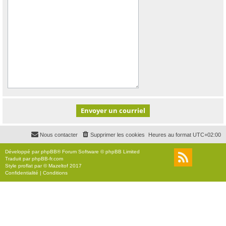
Nous contacter
Supprimer les cookies
Heures au format
UTC+02:00
Développé par
phpBB
® Forum Software © phpBB Limited
Traduit par
phpBB-fr.com
Style
proflat
par ©
Mazeltof
2017
Confidentialité
|
Conditions