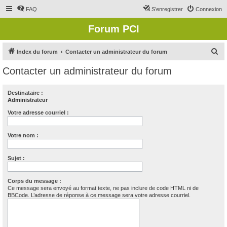
FAQ
S’enregistrer
Connexion
Forum PCI
R
Index du forum
Contacter un administrateur du forum
e
Contacter un administrateur du forum
c
h
Destinataire :
Administrateur
e
r
Votre adresse courriel :
c
Votre nom :
h
e
Sujet :
r
Corps du message :
Ce message sera envoyé au format texte, ne pas inclure de code HTML ni de
BBCode. L’adresse de réponse à ce message sera votre adresse courriel.