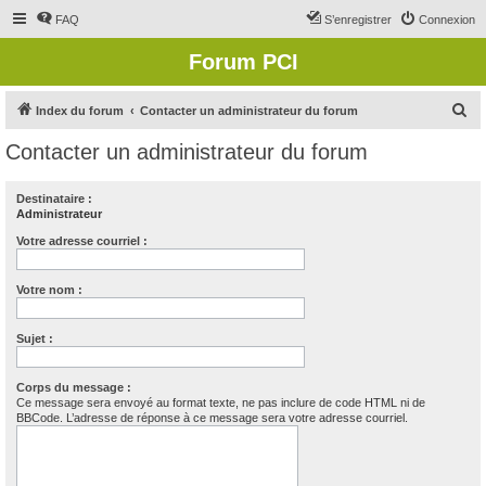
FAQ
S’enregistrer
Connexion
Forum PCI
R
Index du forum
Contacter un administrateur du forum
e
Contacter un administrateur du forum
c
h
Destinataire :
Administrateur
e
r
Votre adresse courriel :
c
Votre nom :
h
e
Sujet :
r
Corps du message :
Ce message sera envoyé au format texte, ne pas inclure de code HTML ni de
BBCode. L’adresse de réponse à ce message sera votre adresse courriel.