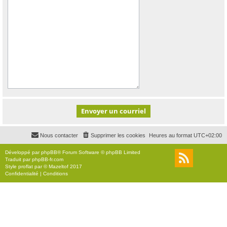
Nous contacter
Supprimer les cookies
Heures au format
UTC+02:00
Développé par
phpBB
® Forum Software © phpBB Limited
Traduit par
phpBB-fr.com
Style
proflat
par ©
Mazeltof
2017
Confidentialité
|
Conditions