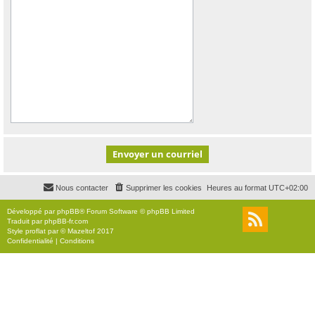
Nous contacter
Supprimer les cookies
Heures au format
UTC+02:00
Développé par
phpBB
® Forum Software © phpBB Limited
Traduit par
phpBB-fr.com
Style
proflat
par ©
Mazeltof
2017
Confidentialité
|
Conditions