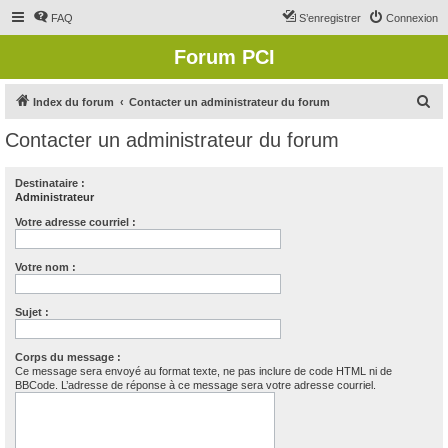
FAQ
S’enregistrer
Connexion
Forum PCI
R
Index du forum
Contacter un administrateur du forum
e
Contacter un administrateur du forum
c
h
Destinataire :
Administrateur
e
r
Votre adresse courriel :
c
Votre nom :
h
e
Sujet :
r
Corps du message :
Ce message sera envoyé au format texte, ne pas inclure de code HTML ni de
BBCode. L’adresse de réponse à ce message sera votre adresse courriel.