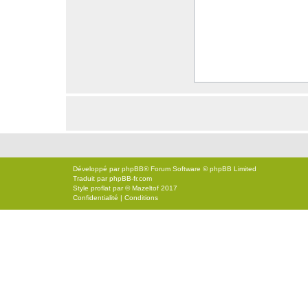
Développé par
phpBB
® Forum Software © phpBB Limited
Traduit par
phpBB-fr.com
Style
proflat
par ©
Mazeltof
2017
Confidentialité
|
Conditions