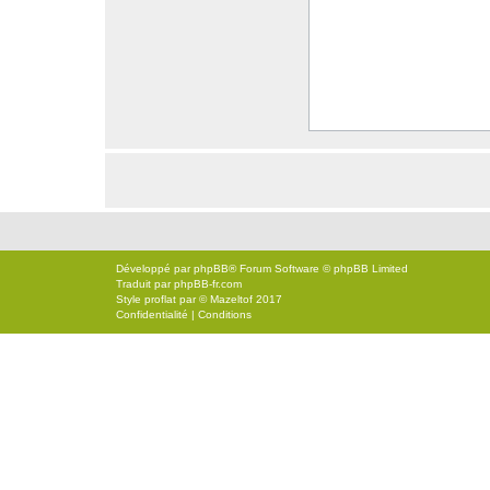
Développé par
phpBB
® Forum Software © phpBB Limited
Traduit par
phpBB-fr.com
Style
proflat
par ©
Mazeltof
2017
Confidentialité
|
Conditions