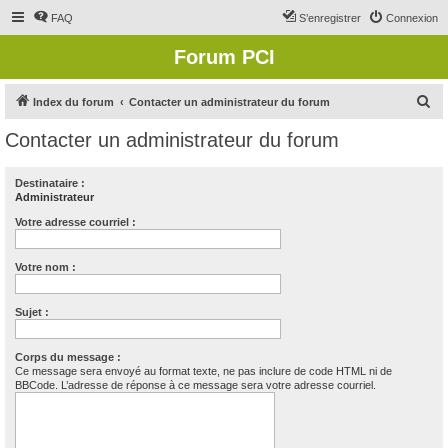
FAQ
S’enregistrer
Connexion
Forum PCI
R
Index du forum
Contacter un administrateur du forum
e
Contacter un administrateur du forum
c
h
Destinataire :
Administrateur
e
r
Votre adresse courriel :
c
Votre nom :
h
e
Sujet :
r
Corps du message :
Ce message sera envoyé au format texte, ne pas inclure de code HTML ni de
BBCode. L’adresse de réponse à ce message sera votre adresse courriel.