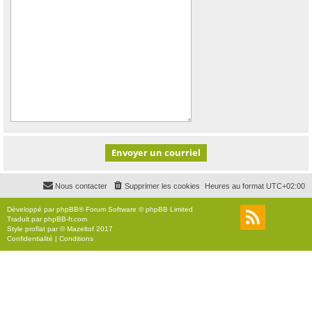
Nous contacter
Supprimer les cookies
Heures au format
UTC+02:00
Développé par
phpBB
® Forum Software © phpBB Limited
Traduit par
phpBB-fr.com
Style
proflat
par ©
Mazeltof
2017
Confidentialité
|
Conditions