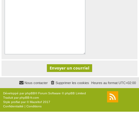
Nous contacter
Supprimer les cookies
Heures au format
UTC+02:00
Développé par
phpBB
® Forum Software © phpBB Limited
Traduit par
phpBB-fr.com
Style
proflat
par ©
Mazeltof
2017
Confidentialité
|
Conditions