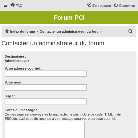
FAQ
S’enregistrer
Connexion
Forum PCI
R
Index du forum
Contacter un administrateur du forum
e
Contacter un administrateur du forum
c
h
Destinataire :
Administrateur
e
r
Votre adresse courriel :
c
Votre nom :
h
e
Sujet :
r
Corps du message :
Ce message sera envoyé au format texte, ne pas inclure de code HTML ni de
BBCode. L’adresse de réponse à ce message sera votre adresse courriel.