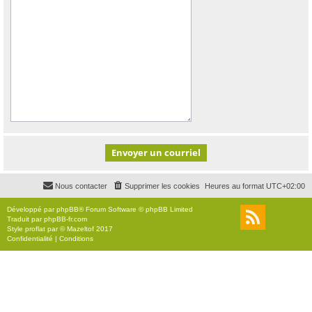
Nous contacter
Supprimer les cookies
Heures au format
UTC+02:00
Développé par
phpBB
® Forum Software © phpBB Limited
Traduit par
phpBB-fr.com
Style
proflat
par ©
Mazeltof
2017
Confidentialité
|
Conditions