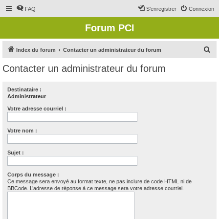
FAQ
S’enregistrer
Connexion
Forum PCI
R
Index du forum
Contacter un administrateur du forum
e
Contacter un administrateur du forum
c
h
Destinataire :
Administrateur
e
r
Votre adresse courriel :
c
Votre nom :
h
e
Sujet :
r
Corps du message :
Ce message sera envoyé au format texte, ne pas inclure de code HTML ni de
BBCode. L’adresse de réponse à ce message sera votre adresse courriel.