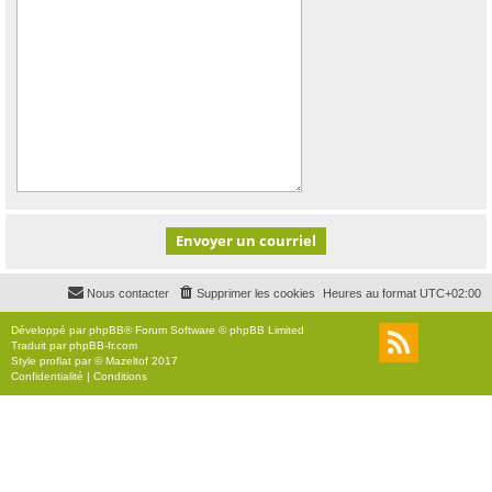
Nous contacter
Supprimer les cookies
Heures au format
UTC+02:00
Développé par
phpBB
® Forum Software © phpBB Limited
Traduit par
phpBB-fr.com
Style
proflat
par ©
Mazeltof
2017
Confidentialité
|
Conditions