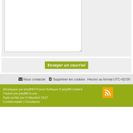
Nous contacter
Supprimer les cookies
Heures au format
UTC+02:00
Développé par
phpBB
® Forum Software © phpBB Limited
Traduit par
phpBB-fr.com
Style
proflat
par ©
Mazeltof
2017
Confidentialité
|
Conditions