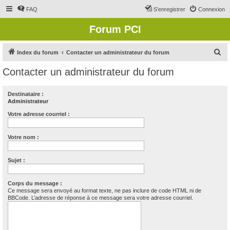
FAQ
S’enregistrer
Connexion
Forum PCI
R
Index du forum
Contacter un administrateur du forum
e
Contacter un administrateur du forum
c
h
Destinataire :
Administrateur
e
r
Votre adresse courriel :
c
Votre nom :
h
e
Sujet :
r
Corps du message :
Ce message sera envoyé au format texte, ne pas inclure de code HTML ni de
BBCode. L’adresse de réponse à ce message sera votre adresse courriel.