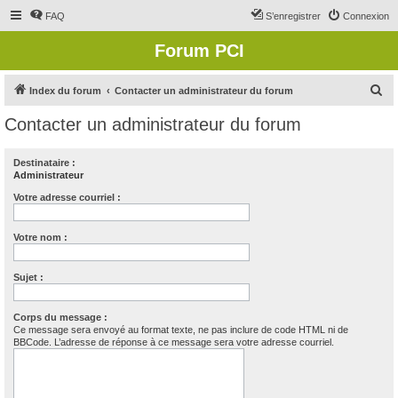
FAQ
S’enregistrer
Connexion
Forum PCI
R
Index du forum
Contacter un administrateur du forum
e
Contacter un administrateur du forum
c
h
Destinataire :
Administrateur
e
r
Votre adresse courriel :
c
Votre nom :
h
e
Sujet :
r
Corps du message :
Ce message sera envoyé au format texte, ne pas inclure de code HTML ni de
BBCode. L’adresse de réponse à ce message sera votre adresse courriel.