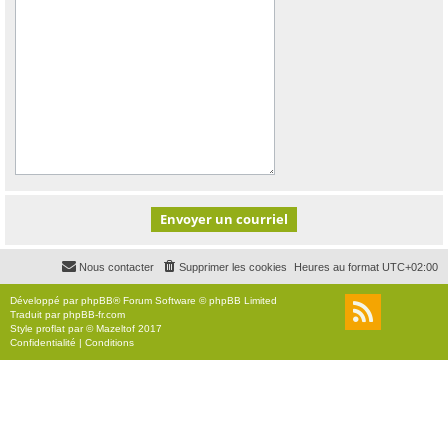
Nous contacter
Supprimer les cookies
Heures au format
UTC+02:00
Développé par
phpBB
® Forum Software © phpBB Limited
Traduit par
phpBB-fr.com
Style
proflat
par ©
Mazeltof
2017
Confidentialité
|
Conditions