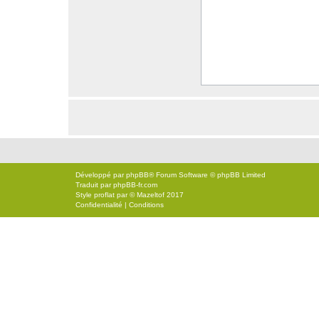
Développé par
phpBB
® Forum Software © phpBB Limited
Traduit par
phpBB-fr.com
Style
proflat
par ©
Mazeltof
2017
Confidentialité
|
Conditions