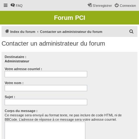
FAQ
S’enregistrer
Connexion
Forum PCI
R
Index du forum
Contacter un administrateur du forum
e
Contacter un administrateur du forum
c
h
Destinataire :
Administrateur
e
r
Votre adresse courriel :
c
Votre nom :
h
e
Sujet :
r
Corps du message :
Ce message sera envoyé au format texte, ne pas inclure de code HTML ni de
BBCode. L’adresse de réponse à ce message sera votre adresse courriel.