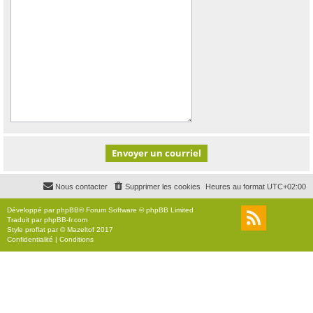
Nous contacter
Supprimer les cookies
Heures au format
UTC+02:00
Développé par
phpBB
® Forum Software © phpBB Limited
Traduit par
phpBB-fr.com
Style
proflat
par ©
Mazeltof
2017
Confidentialité
|
Conditions