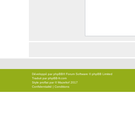
Développé par
phpBB
® Forum Software © phpBB Limited
Traduit par
phpBB-fr.com
Style
proflat
par ©
Mazeltof
2017
Confidentialité
|
Conditions