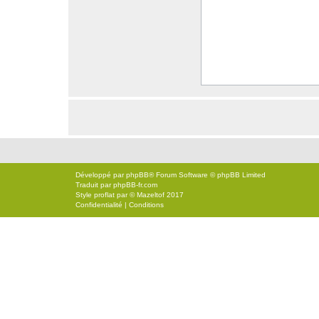
Développé par
phpBB
® Forum Software © phpBB Limited
Traduit par
phpBB-fr.com
Style
proflat
par ©
Mazeltof
2017
Confidentialité
|
Conditions