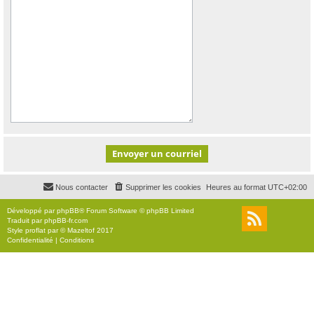
Nous contacter
Supprimer les cookies
Heures au format
UTC+02:00
Développé par
phpBB
® Forum Software © phpBB Limited
Traduit par
phpBB-fr.com
Style
proflat
par ©
Mazeltof
2017
Confidentialité
|
Conditions