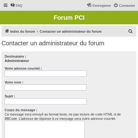
FAQ
S’enregistrer
Connexion
Forum PCI
R
Index du forum
Contacter un administrateur du forum
e
Contacter un administrateur du forum
c
h
Destinataire :
Administrateur
e
r
Votre adresse courriel :
c
Votre nom :
h
e
Sujet :
r
Corps du message :
Ce message sera envoyé au format texte, ne pas inclure de code HTML ni de
BBCode. L’adresse de réponse à ce message sera votre adresse courriel.