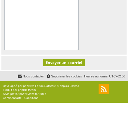
Nous contacter
Supprimer les cookies
Heures au format
UTC+02:00
Développé par
phpBB
® Forum Software © phpBB Limited
Traduit par
phpBB-fr.com
Style
proflat
par ©
Mazeltof
2017
Confidentialité
|
Conditions