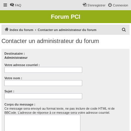
FAQ
S’enregistrer
Connexion
Forum PCI
R
Index du forum
Contacter un administrateur du forum
e
Contacter un administrateur du forum
c
h
Destinataire :
Administrateur
e
r
Votre adresse courriel :
c
Votre nom :
h
e
Sujet :
r
Corps du message :
Ce message sera envoyé au format texte, ne pas inclure de code HTML ni de
BBCode. L’adresse de réponse à ce message sera votre adresse courriel.