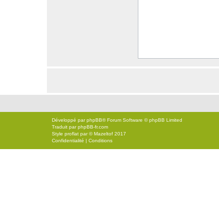
Développé par
phpBB
® Forum Software © phpBB Limited
Traduit par
phpBB-fr.com
Style
proflat
par ©
Mazeltof
2017
Confidentialité
|
Conditions