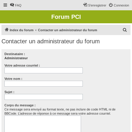
FAQ
S’enregistrer
Connexion
Forum PCI
R
Index du forum
Contacter un administrateur du forum
e
Contacter un administrateur du forum
c
h
Destinataire :
Administrateur
e
r
Votre adresse courriel :
c
Votre nom :
h
e
Sujet :
r
Corps du message :
Ce message sera envoyé au format texte, ne pas inclure de code HTML ni de
BBCode. L’adresse de réponse à ce message sera votre adresse courriel.