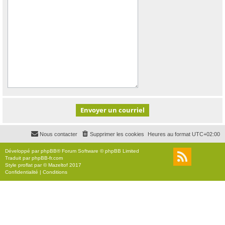
Nous contacter
Supprimer les cookies
Heures au format
UTC+02:00
Développé par
phpBB
® Forum Software © phpBB Limited
Traduit par
phpBB-fr.com
Style
proflat
par ©
Mazeltof
2017
Confidentialité
|
Conditions