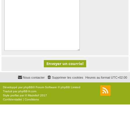
Nous contacter
Supprimer les cookies
Heures au format
UTC+02:00
Développé par
phpBB
® Forum Software © phpBB Limited
Traduit par
phpBB-fr.com
Style
proflat
par ©
Mazeltof
2017
Confidentialité
|
Conditions