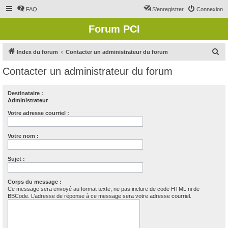
FAQ
S’enregistrer
Connexion
Forum PCI
R
Index du forum
Contacter un administrateur du forum
e
Contacter un administrateur du forum
c
h
Destinataire :
Administrateur
e
r
Votre adresse courriel :
c
Votre nom :
h
e
Sujet :
r
Corps du message :
Ce message sera envoyé au format texte, ne pas inclure de code HTML ni de
BBCode. L’adresse de réponse à ce message sera votre adresse courriel.