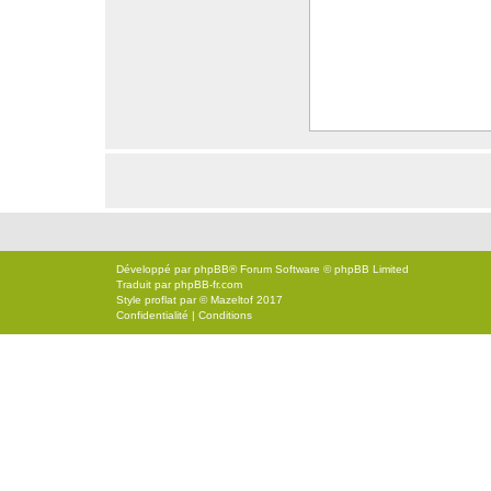
Développé par
phpBB
® Forum Software © phpBB Limited
Traduit par
phpBB-fr.com
Style
proflat
par ©
Mazeltof
2017
Confidentialité
|
Conditions