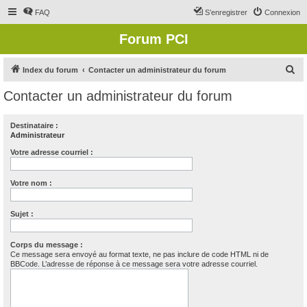
FAQ
S’enregistrer
Connexion
Forum PCI
R
Index du forum
Contacter un administrateur du forum
e
Contacter un administrateur du forum
c
h
Destinataire :
Administrateur
e
r
Votre adresse courriel :
c
Votre nom :
h
e
Sujet :
r
Corps du message :
Ce message sera envoyé au format texte, ne pas inclure de code HTML ni de
BBCode. L’adresse de réponse à ce message sera votre adresse courriel.