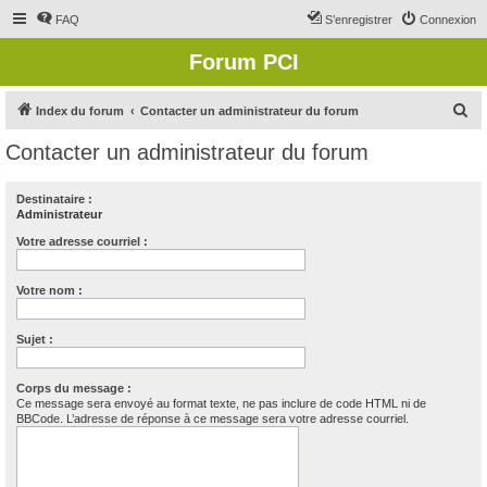
FAQ
S’enregistrer
Connexion
Forum PCI
R
Index du forum
Contacter un administrateur du forum
e
Contacter un administrateur du forum
c
h
Destinataire :
Administrateur
e
r
Votre adresse courriel :
c
Votre nom :
h
e
Sujet :
r
Corps du message :
Ce message sera envoyé au format texte, ne pas inclure de code HTML ni de
BBCode. L’adresse de réponse à ce message sera votre adresse courriel.