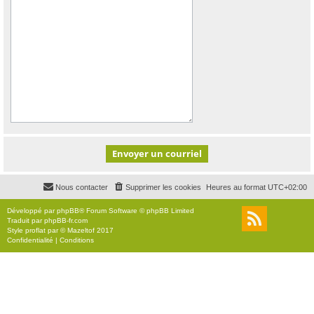
Nous contacter
Supprimer les cookies
Heures au format
UTC+02:00
Développé par
phpBB
® Forum Software © phpBB Limited
Traduit par
phpBB-fr.com
Style
proflat
par ©
Mazeltof
2017
Confidentialité
|
Conditions