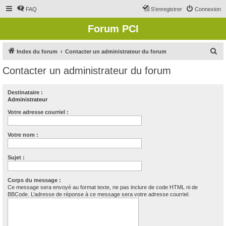
FAQ
S’enregistrer
Connexion
Forum PCI
R
Index du forum
Contacter un administrateur du forum
e
Contacter un administrateur du forum
c
h
Destinataire :
Administrateur
e
r
Votre adresse courriel :
c
Votre nom :
h
e
Sujet :
r
Corps du message :
Ce message sera envoyé au format texte, ne pas inclure de code HTML ni de
BBCode. L’adresse de réponse à ce message sera votre adresse courriel.