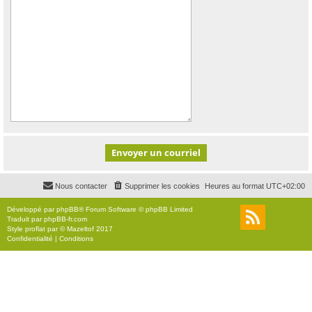
Nous contacter
Supprimer les cookies
Heures au format
UTC+02:00
Développé par
phpBB
® Forum Software © phpBB Limited
Traduit par
phpBB-fr.com
Style
proflat
par ©
Mazeltof
2017
Confidentialité
|
Conditions