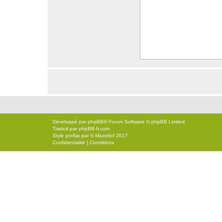
Développé par
phpBB
® Forum Software © phpBB Limited
Traduit par
phpBB-fr.com
Style
proflat
par ©
Mazeltof
2017
Confidentialité
|
Conditions