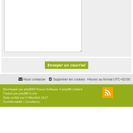
Nous contacter
Supprimer les cookies
Heures au format
UTC+02:00
Développé par
phpBB
® Forum Software © phpBB Limited
Traduit par
phpBB-fr.com
Style
proflat
par ©
Mazeltof
2017
Confidentialité
|
Conditions