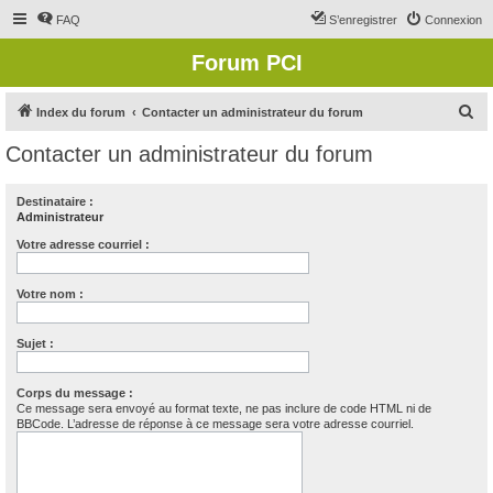
FAQ
S’enregistrer
Connexion
Forum PCI
R
Index du forum
Contacter un administrateur du forum
e
Contacter un administrateur du forum
c
h
Destinataire :
Administrateur
e
r
Votre adresse courriel :
c
Votre nom :
h
e
Sujet :
r
Corps du message :
Ce message sera envoyé au format texte, ne pas inclure de code HTML ni de
BBCode. L’adresse de réponse à ce message sera votre adresse courriel.