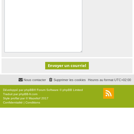
Nous contacter
Supprimer les cookies
Heures au format
UTC+02:00
Développé par
phpBB
® Forum Software © phpBB Limited
Traduit par
phpBB-fr.com
Style
proflat
par ©
Mazeltof
2017
Confidentialité
|
Conditions