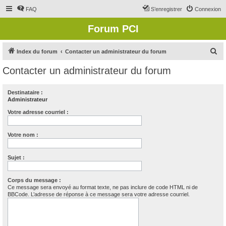
FAQ
S’enregistrer
Connexion
Forum PCI
R
Index du forum
Contacter un administrateur du forum
e
Contacter un administrateur du forum
c
h
Destinataire :
Administrateur
e
r
Votre adresse courriel :
c
Votre nom :
h
e
Sujet :
r
Corps du message :
Ce message sera envoyé au format texte, ne pas inclure de code HTML ni de
BBCode. L’adresse de réponse à ce message sera votre adresse courriel.