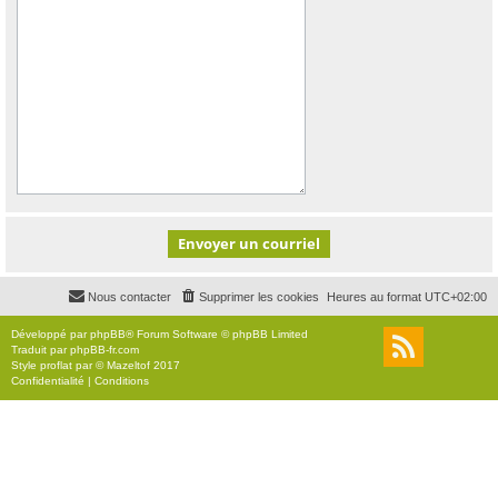
Nous contacter
Supprimer les cookies
Heures au format
UTC+02:00
Développé par
phpBB
® Forum Software © phpBB Limited
Traduit par
phpBB-fr.com
Style
proflat
par ©
Mazeltof
2017
Confidentialité
|
Conditions