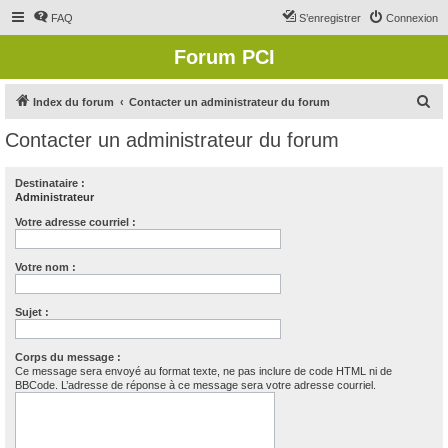
FAQ
S’enregistrer
Connexion
Forum PCI
R
Index du forum
Contacter un administrateur du forum
e
Contacter un administrateur du forum
c
h
Destinataire :
Administrateur
e
r
Votre adresse courriel :
c
Votre nom :
h
e
Sujet :
r
Corps du message :
Ce message sera envoyé au format texte, ne pas inclure de code HTML ni de
BBCode. L’adresse de réponse à ce message sera votre adresse courriel.