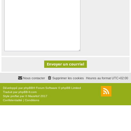
Nous contacter
Supprimer les cookies
Heures au format
UTC+02:00
Développé par
phpBB
® Forum Software © phpBB Limited
Traduit par
phpBB-fr.com
Style
proflat
par ©
Mazeltof
2017
Confidentialité
|
Conditions