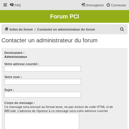
FAQ
S’enregistrer
Connexion
Forum PCI
R
Index du forum
Contacter un administrateur du forum
e
Contacter un administrateur du forum
c
h
Destinataire :
Administrateur
e
r
Votre adresse courriel :
c
Votre nom :
h
e
Sujet :
r
Corps du message :
Ce message sera envoyé au format texte, ne pas inclure de code HTML ni de
BBCode. L’adresse de réponse à ce message sera votre adresse courriel.