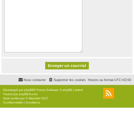
Nous contacter
Supprimer les cookies
Heures au format
UTC+02:00
Développé par
phpBB
® Forum Software © phpBB Limited
Traduit par
phpBB-fr.com
Style
proflat
par ©
Mazeltof
2017
Confidentialité
|
Conditions