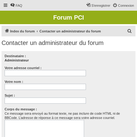
FAQ
S’enregistrer
Connexion
Forum PCI
R
Index du forum
Contacter un administrateur du forum
e
Contacter un administrateur du forum
c
h
Destinataire :
Administrateur
e
r
Votre adresse courriel :
c
Votre nom :
h
e
Sujet :
r
Corps du message :
Ce message sera envoyé au format texte, ne pas inclure de code HTML ni de
BBCode. L’adresse de réponse à ce message sera votre adresse courriel.