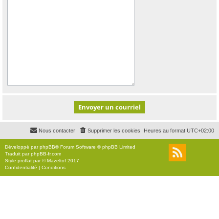
Nous contacter
Supprimer les cookies
Heures au format
UTC+02:00
Développé par
phpBB
® Forum Software © phpBB Limited
Traduit par
phpBB-fr.com
Style
proflat
par ©
Mazeltof
2017
Confidentialité
|
Conditions