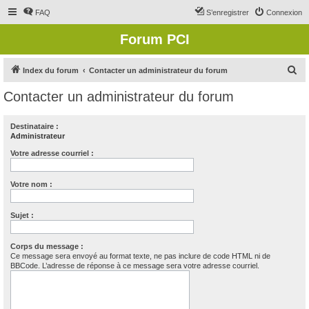
FAQ
S’enregistrer
Connexion
Forum PCI
R
Index du forum
Contacter un administrateur du forum
e
Contacter un administrateur du forum
c
h
Destinataire :
Administrateur
e
r
Votre adresse courriel :
c
Votre nom :
h
e
Sujet :
r
Corps du message :
Ce message sera envoyé au format texte, ne pas inclure de code HTML ni de
BBCode. L’adresse de réponse à ce message sera votre adresse courriel.