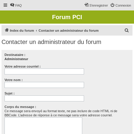
FAQ
S’enregistrer
Connexion
Forum PCI
R
Index du forum
Contacter un administrateur du forum
e
Contacter un administrateur du forum
c
h
Destinataire :
Administrateur
e
r
Votre adresse courriel :
c
Votre nom :
h
e
Sujet :
r
Corps du message :
Ce message sera envoyé au format texte, ne pas inclure de code HTML ni de
BBCode. L’adresse de réponse à ce message sera votre adresse courriel.