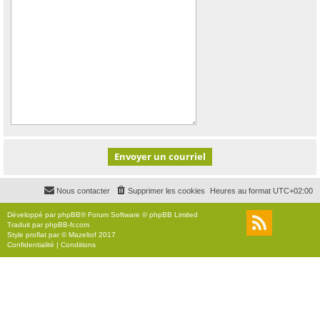
Nous contacter
Supprimer les cookies
Heures au format
UTC+02:00
Développé par
phpBB
® Forum Software © phpBB Limited
Traduit par
phpBB-fr.com
Style
proflat
par ©
Mazeltof
2017
Confidentialité
|
Conditions