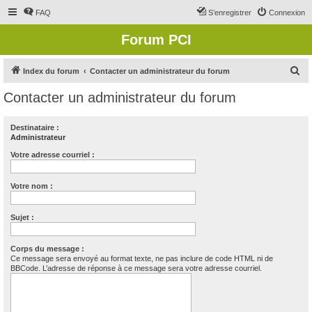
FAQ
S’enregistrer
Connexion
Forum PCI
R
Index du forum
Contacter un administrateur du forum
e
Contacter un administrateur du forum
c
h
Destinataire :
Administrateur
e
r
Votre adresse courriel :
c
Votre nom :
h
e
Sujet :
r
Corps du message :
Ce message sera envoyé au format texte, ne pas inclure de code HTML ni de
BBCode. L’adresse de réponse à ce message sera votre adresse courriel.