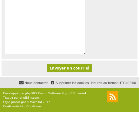
Nous contacter
Supprimer les cookies
Heures au format
UTC+02:00
Développé par
phpBB
® Forum Software © phpBB Limited
Traduit par
phpBB-fr.com
Style
proflat
par ©
Mazeltof
2017
Confidentialité
|
Conditions