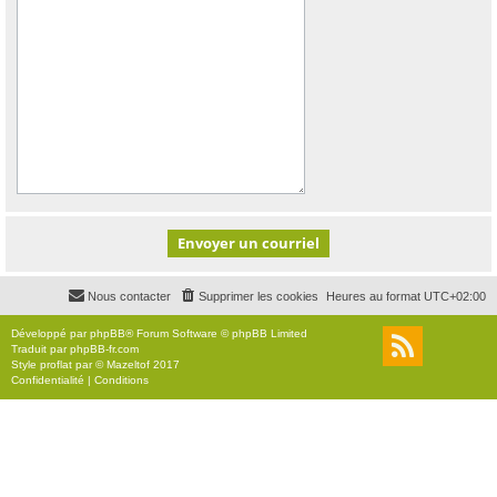
Nous contacter
Supprimer les cookies
Heures au format
UTC+02:00
Développé par
phpBB
® Forum Software © phpBB Limited
Traduit par
phpBB-fr.com
Style
proflat
par ©
Mazeltof
2017
Confidentialité
|
Conditions