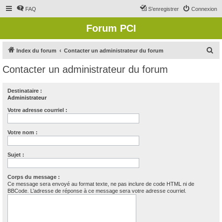
FAQ
S’enregistrer
Connexion
Forum PCI
R
Index du forum
Contacter un administrateur du forum
e
Contacter un administrateur du forum
c
h
Destinataire :
Administrateur
e
r
Votre adresse courriel :
c
Votre nom :
h
e
Sujet :
r
Corps du message :
Ce message sera envoyé au format texte, ne pas inclure de code HTML ni de
BBCode. L’adresse de réponse à ce message sera votre adresse courriel.